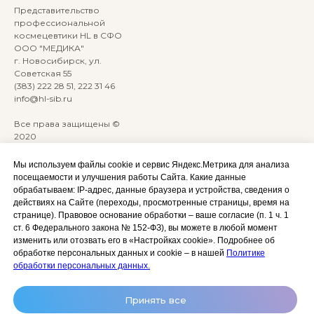
Представительство
профессиональной
космецевтики HL в СФО
ООО "МЕДИКА"
г. Новосибирск, ул.
Советская 55
(383) 222 28 51, 222 31 46
info@hl-sib.ru
Все права защищены ©
2020
Сайт разработан:
ANKRYONK
Мы используем файлы cookie и сервис Яндекс.Метрика для анализа
посещаемости и улучшения работы Сайта. Какие данные
обрабатываем: IP‑адрес, данные браузера и устройства, сведения о
Акции и скидки
Политика
действиях на Сайте (переходы, просмотренные страницы, время на
конфиденциальности
странице). Правовое основание обработки – ваше согласие (п. 1 ч. 1
Оплата, доставка и возврат
ст. 6 Федерального закона № 152‑ФЗ), вы можете в любой момент
Согласие на обработку
Сотрудничество
изменить или отозвать его в «Настройках cookie». Подробнее об
персональных данных
обработке персональных данных и cookie – в нашей
Политике
Личный кабинет (Обучение)
Условия использования
обработки персональных данных.
сайта и публичная оферта
Условия использования
Принять все
космецевтики