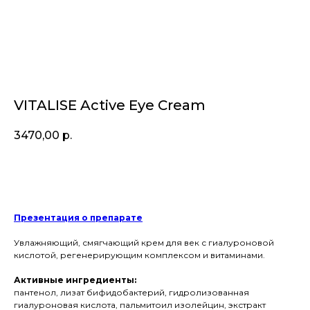
VITALISE Active Eye Cream
3470,00
р.
Купить
Презентация о препарате
Увлажняющий, смягчающий крем для век с гиалуроновой
кислотой, регенерирующим комплексом и витаминами.
Активные ингредиенты:
пантенол, лизат бифидобактерий, гидролизованная
гиалуроновая кислота, пальмитоил изолейцин, экстракт