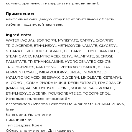
коммифоры мукул, гиалуронат натрия, витамин Е.
Применение:
наносить на очищенную кожу периорбитальной области,
избегая подвижной части век.
Ingredients:
WATER (AQUA), ISOPROPYL MYRISTATE, CAPRYLIC/CAPRIC
TRIGLYCERIDE, ETHYLHEXYL METHOXYCINNAMATE, GLYCERYL
STEARATE, PEG-100 STEARATE, CETEARYL ETHYLHEXANOATE,
STEARIC ACID, PALMITIC ACID, CETYL PALMITATE, SUCROSE
PALMITATE, TRIETHANOLAMINE, HYDROGENATED C12-C18
TRIGLYCERIDES, PANTHENOL, PHENOXYETHANOL, BIFIDA
FERMENT LYSATE, IMIDAZOLIDINYL UREA, HYDROLYZED
HYALURONIC ACID, BEESWAX, GLYCERYL LINOLEATE, CETEARYL
ALCOHOL, COMMIPHORA MUKUL RESIN EXTRACT, FRAGRANCE
(PARFUM), PALMITOYL ISOLEUCINE, SODIUM HYALURONATE,
ETHYLHEXYLGLYCERIN, POLYSORBATE 20, TOCOPHEROL.
Использовать после открытия: 6 м
Изготовитель: Pharma Cosmetics Ltd. 4 Nirim Str. 6706041 Tel-Aviv,
Israel
Категория: Увлажнение
Линия: Vitalise
Тип средства: Крем
Область применения: Для кожи век