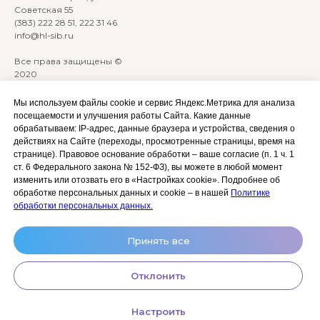
Советская 55
(383) 222 28 51, 222 31 46
info@hl-sib.ru
Все права защищены ©
2020
Сайт разработан:
ANKRYONK
Мы используем файлы cookie и сервис Яндекс.Метрика для анализа
посещаемости и улучшения работы Сайта. Какие данные
обрабатываем: IP‑адрес, данные браузера и устройства, сведения о
Акции и скидки
Политика
действиях на Сайте (переходы, просмотренные страницы, время на
конфиденциальности
странице). Правовое основание обработки – ваше согласие (п. 1 ч. 1
Оплата, доставка и возврат
ст. 6 Федерального закона № 152‑ФЗ), вы можете в любой момент
Согласие на обработку
Сотрудничество
изменить или отозвать его в «Настройках cookie». Подробнее об
персональных данных
обработке персональных данных и cookie – в нашей
Политике
Личный кабинет (Обучение)
Условия использования
обработки персональных данных.
сайта и публичная оферта
Условия использования
Принять все
космецевтики
Отклонить
Настроить