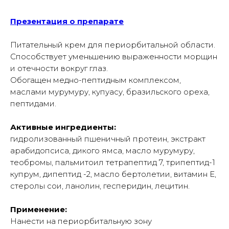
Презентация о препарате
Питательный крем для периорбитальной области.
Способствует уменьшению выраженности морщин
и отечности вокруг глаз.
Обогащен медно-пептидным комплексом,
маслами мурумуру, купуасу, бразильского ореха,
пептидами.
Активные ингредиенты:
гидролизованный пшеничный протеин, экстракт
арабидопсиса, дикого ямса, масло мурумуру,
теобромы, пальмитоил тетрапептид 7, трипептид-1
купрум, дипептид -2, масло бертолетии, витамин Е,
стеролы сои, ланолин, гесперидин, лецитин.
Применение:
Нанести на периорбитальную зону