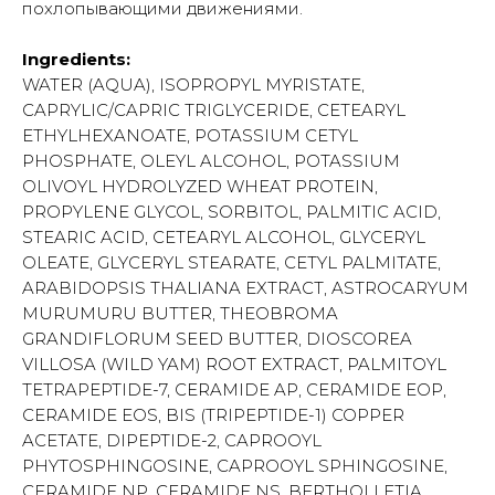
похлопывающими движениями.
Ingredients:
WATER (AQUA), ISOPROPYL MYRISTATE,
CAPRYLIC/CAPRIC TRIGLYCERIDE, CETEARYL
ETHYLHEXANOATE, POTASSIUM CETYL
PHOSPHATE, OLEYL ALCOHOL, POTASSIUM
OLIVOYL HYDROLYZED WHEAT PROTEIN,
PROPYLENE GLYCOL, SORBITOL, PALMITIC ACID,
STEARIC ACID, CETEARYL ALCOHOL, GLYCERYL
OLEATE, GLYCERYL STEARATE, CETYL PALMITATE,
ARABIDOPSIS THALIANA EXTRACT, ASTROCARYUM
MURUMURU BUTTER, THEOBROMA
GRANDIFLORUM SEED BUTTER, DIOSCOREA
VILLOSA (WILD YAM) ROOT EXTRACT, PALMITOYL
TETRAPEPTIDE-7, CERAMIDE AP, CERAMIDE EOP,
CERAMIDE EOS, BIS (TRIPEPTIDE-1) COPPER
ACETATE, DIPEPTIDE-2, CAPROOYL
PHYTOSPHINGOSINE, CAPROOYL SPHINGOSINE,
CERAMIDE NP, CERAMIDE NS, BERTHOLLETIA