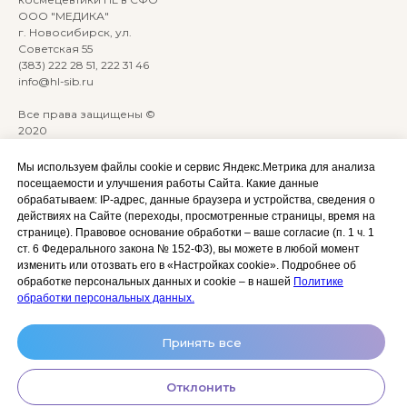
ООО "МЕДИКА"
г. Новосибирск, ул.
Советская 55
(383) 222 28 51, 222 31 46
info@hl-sib.ru
Все права защищены ©
2020
Сайт разработан:
ANKRYONK
Мы используем файлы cookie и сервис Яндекс.Метрика для анализа
посещаемости и улучшения работы Сайта. Какие данные
обрабатываем: IP‑адрес, данные браузера и устройства, сведения о
Акции и скидки
Политика
действиях на Сайте (переходы, просмотренные страницы, время на
конфиденциальности
странице). Правовое основание обработки – ваше согласие (п. 1 ч. 1
Оплата, доставка и возврат
ст. 6 Федерального закона № 152‑ФЗ), вы можете в любой момент
Согласие на обработку
Сотрудничество
изменить или отозвать его в «Настройках cookie». Подробнее об
персональных данных
обработке персональных данных и cookie – в нашей
Политике
Личный кабинет (Обучение)
Условия использования
обработки персональных данных.
сайта и публичная оферта
Условия использования
Принять все
космецевтики
Отклонить