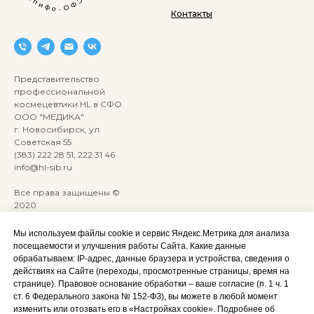
Контакты
Представительство
профессиональной
космецевтики HL в СФО
ООО "МЕДИКА"
г. Новосибирск, ул.
Советская 55
(383) 222 28 51, 222 31 46
info@hl-sib.ru
Все права защищены ©
2020
Сайт разработан:
ANKRYONK
Мы используем файлы cookie и сервис Яндекс.Метрика для анализа
посещаемости и улучшения работы Сайта. Какие данные
обрабатываем: IP‑адрес, данные браузера и устройства, сведения о
Акции и скидки
Политика
действиях на Сайте (переходы, просмотренные страницы, время на
конфиденциальности
странице). Правовое основание обработки – ваше согласие (п. 1 ч. 1
Оплата, доставка и возврат
ст. 6 Федерального закона № 152‑ФЗ), вы можете в любой момент
Согласие на обработку
Сотрудничество
изменить или отозвать его в «Настройках cookie». Подробнее об
персональных данных