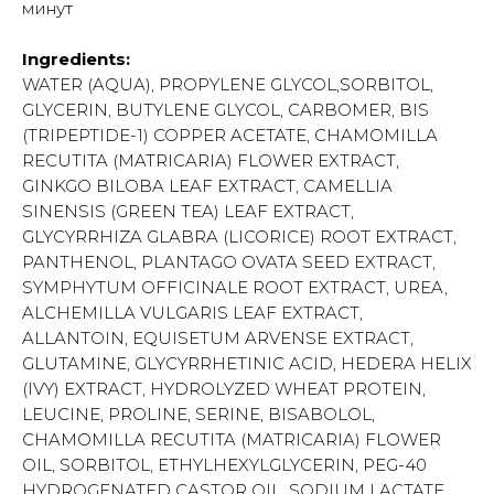
минут
Ingredients:
WATER (AQUA), PROPYLENE GLYCOL,SORBITOL,
GLYCERIN, BUTYLENE GLYCOL, CARBOMER, BIS
(TRIPEPTIDE-1) COPPER ACETATE, CHAMOMILLA
RECUTITA (MATRICARIA) FLOWER EXTRACT,
GINKGO BILOBA LEAF EXTRACT, CAMELLIA
SINENSIS (GREEN TEA) LEAF EXTRACT,
GLYCYRRHIZA GLABRA (LICORICE) ROOT EXTRACT,
PANTHENOL, PLANTAGO OVATA SEED EXTRACT,
SYMPHYTUM OFFICINALE ROOT EXTRACT, UREA,
ALCHEMILLA VULGARIS LEAF EXTRACT,
ALLANTOIN, EQUISETUM ARVENSE EXTRACT,
GLUTAMINE, GLYCYRRHETINIC ACID, HEDERA HELIX
(IVY) EXTRACT, HYDROLYZED WHEAT PROTEIN,
LEUCINE, PROLINE, SERINE, BISABOLOL,
CHAMOMILLA RECUTITA (MATRICARIA) FLOWER
OIL, SORBITOL, ETHYLHEXYLGLYCERIN, PEG-40
HYDROGENATED CASTOR OIL, SODIUM LACTATE,