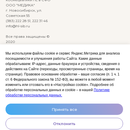
ООО "МЕДИКА"
г. Новосибирск, ул.
Советская 55
(383) 222 28 51, 222 31 46
info@hl-sib.ru
Все права защищены ©
2020
Сайт разработан:
ANKRYONK
Мы используем файлы cookie и сервис Яндекс.Метрика для анализа
посещаемости и улучшения работы Сайта. Какие данные
обрабатываем: IP‑адрес, данные браузера и устройства, сведения о
Акции и скидки
Политика
действиях на Сайте (переходы, просмотренные страницы, время на
конфиденциальности
странице). Правовое основание обработки – ваше согласие (п. 1 ч. 1
Оплата, доставка и возврат
ст. 6 Федерального закона № 152‑ФЗ), вы можете в любой момент
Согласие на обработку
Сотрудничество
изменить или отозвать его в «Настройках cookie». Подробнее об
персональных данных
обработке персональных данных и cookie – в нашей
Политике
Личный кабинет (Обучение)
Условия использования
обработки персональных данных.
сайта и публичная оферта
Условия использования
Принять все
космецевтики
Отклонить