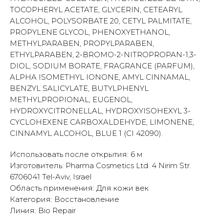
TOCOPHERYL ACETATE, GLYCERIN, CETEARYL
ALCOHOL, POLYSORBATE 20, CETYL PALMITATE,
PROPYLENE GLYCOL, PHENOXYETHANOL,
METHYLPARABEN, PROPYLPARABEN,
ETHYLPARABEN, 2-BROMO-2-NITROPROPAN-1,3-
DIOL, SODIUM BORATE, FRAGRANCE (PARFUM),
ALPHA ISOMETHYL IONONE, AMYL CINNAMAL,
BENZYL SALICYLATE, BUTYLPHENYL
METHYLPROPIONAL, EUGENOL,
HYDROXYCITRONELLAL, HYDROXYISOHEXYL 3-
CYCLOHEXENE CARBOXALDEHYDE, LIMONENE,
CINNAMYL ALCOHOL, BLUE 1 (CI 42090).
Использовать после открытия: 6 м
Изготовитель: Pharma Cosmetics Ltd. 4 Nirim Str.
6706041 Tel-Aviv, Israel
Область применения: Для кожи век
Категория: Восстановление
Линия: Bio Repair