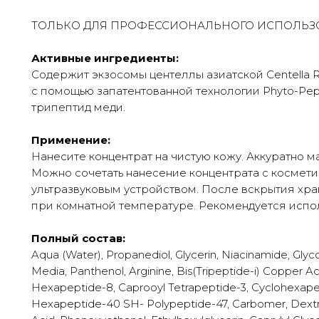
ТОЛЬКО ДЛЯ ПРОФЕССИОНАЛЬНОГО ИСПОЛЬЗ
Активные ингредиенты:
Содержит экзосомы центеллы азиатской Centella 
с помощью запатентованной технологии Phyto-Pepti
трипептид меди.
Применение:
Нанесите концентрат на чистую кожу. Аккуратно 
Можно сочетать нанесение концентрата с космет
ультразвуковым устройством. После вскрытия хра
при комнатной температуре. Рекомендуется исполь
Полный состав:
Aqua (Water), Propanediol, Glycerin, Niacinamide, Glycol
Media, Panthenol, Arginine, Bis(Tripeptide-i) Copper Ac
Hexapeptide-8, Caprooyl Tetrapeptide-3, Cyclohexap
Hexapeptide-40 SH- Polypeptide-47, Carbomer, Dextran,