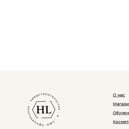
О нас
Магази
Обуче
Космет