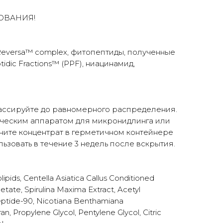
ОВАНИЯ!
Reversa™ complex, фитопептиды, полученные
dic Fractions™ (PPF), ниацинамид,
массируйте до равномерного распределения.
ическим аппаратом для микронидлинга или
ните концентрат в герметичном контейнере
зовать в течение 3 недель после вскрытия.
ipids, Centella Asiatica Callus Conditioned
etate, Spirulina Maxima Extract, Acetyl
eptide-90, Nicotiana Benthamiana
 Propylene Glycol, Pentylene Glycol, Citric