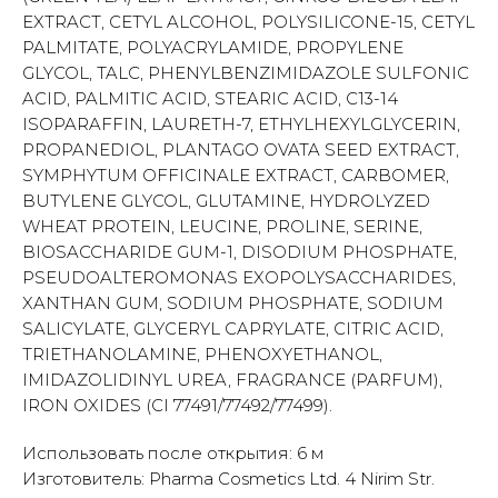
EXTRACT, CETYL ALCOHOL, POLYSILICONE-15, CETYL
PALMITATE, POLYACRYLAMIDE, PROPYLENE
GLYCOL, TALC, PHENYLBENZIMIDAZOLE SULFONIC
ACID, PALMITIC ACID, STEARIC ACID, C13-14
ISOPARAFFIN, LAURETH-7, ETHYLHEXYLGLYCERIN,
PROPANEDIOL, PLANTAGO OVATA SEED EXTRACT,
SYMPHYTUM OFFICINALE EXTRACT, CARBOMER,
BUTYLENE GLYCOL, GLUTAMINE, HYDROLYZED
WHEAT PROTEIN, LEUCINE, PROLINE, SERINE,
BIOSACCHARIDE GUM-1, DISODIUM PHOSPHATE,
PSEUDOALTEROMONAS EXOPOLYSACCHARIDES,
XANTHAN GUM, SODIUM PHOSPHATE, SODIUM
SALICYLATE, GLYCERYL CAPRYLATE, CITRIC ACID,
TRIETHANOLAMINE, PHENOXYETHANOL,
IMIDAZOLIDINYL UREA, FRAGRANCE (PARFUM),
IRON OXIDES (CI 77491/77492/77499).
Использовать после открытия: 6 м
Изготовитель: Pharma Cosmetics Ltd. 4 Nirim Str.