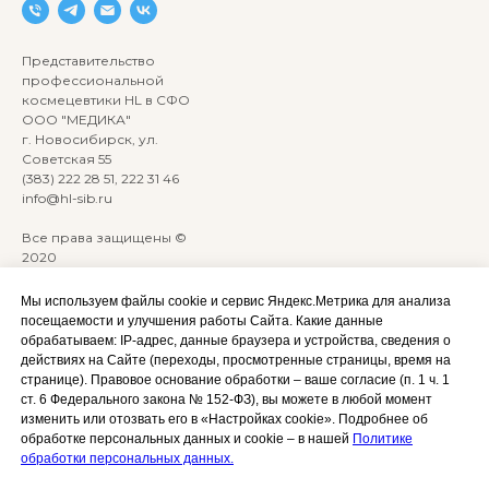
Представительство
профессиональной
космецевтики HL в СФО
ООО "МЕДИКА"
г. Новосибирск, ул.
Советская 55
(383) 222 28 51, 222 31 46
info@hl-sib.ru
Все права защищены ©
2020
Сайт разработан:
ANKRYONK
Мы используем файлы cookie и сервис Яндекс.Метрика для анализа
посещаемости и улучшения работы Сайта. Какие данные
обрабатываем: IP‑адрес, данные браузера и устройства, сведения о
Акции и скидки
Политика
действиях на Сайте (переходы, просмотренные страницы, время на
конфиденциальности
странице). Правовое основание обработки – ваше согласие (п. 1 ч. 1
Оплата, доставка и возврат
ст. 6 Федерального закона № 152‑ФЗ), вы можете в любой момент
Согласие на обработку
Сотрудничество
изменить или отозвать его в «Настройках cookie». Подробнее об
персональных данных
обработке персональных данных и cookie – в нашей
Политике
Личный кабинет (Обучение)
Условия использования
обработки персональных данных.
сайта и публичная оферта