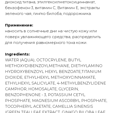
диоксид титана, этилгексилметоксициннамат,
бензофенон-3, витамин С, Витамин Е, экстракты
зеленого чая, гингко билоба, подорожника.
Применение:
наносить в солнечные дни на чистую кожу или
поверх увлажняющего средства, распределить
для получения равномерного тона кожи.
Ingredients:
WATER (AQUA), OCTOCRYLENE, BUTYL
METHOXYDIBENZOYLMETHANE, DIETHYLAMINO
HYDROXYBENZOYL HEXYL BENZOATE,TITANIUM
DIOXIDE, ETHYLHEXYL METHOXYCINNAMATE,
ETHYLHEXYL SALICYLATE, 4-METHYLBENZYLIDENE
CAMPHOR, HOMOSALATE, GLYCERIN,
BENZOPHENONE - 3, POTASSIUM CETYL
PHOSPHATE, MAGNESIUM ASCORBYL PHOSPHATE,
TOCOPHERYL ACETATE, CAMELLIA SINENSIS
(GREEN TEA) LEAF EXTRACT, GINKGO BILOBA LEAF