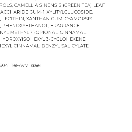
OLS, CAMELLIA SINENSIS (GREEN TEA) LEAF
ACCHARIDE GUM-1, XYLITYLGLUCOSIDE,
, LECITHIN, XANTHAN GUM, CYAMOPSIS
L, PHENOXYETHANOL, FRAGRANCE
ENYL METHYLPROPIONAL, CINNAMAL,
 HYDROXYISOHEXYL 3-CYCLOHEXENE
EXYL CINNAMAL, BENZYL SALICYLATE.
41 Tel-Aviv, Israel