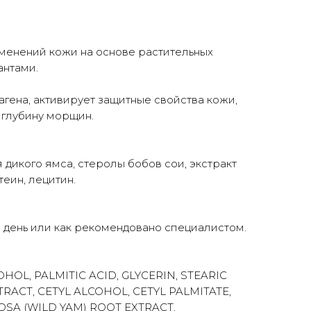
менений кожи на основе растительных
антами.
гена, активирует защитные свойства кожи,
 глубину морщин.
я дикого ямса, стеролы бобов сои, экстракт
еин, лецитин.
в день или как рекомендовано специалистом.
HOL, PALMITIC ACID, GLYCERIN, STEARIC
RACT, CETYL ALCOHOL, CETYL PALMITATE,
OSA (WILD YAM) ROOT EXTRACT,