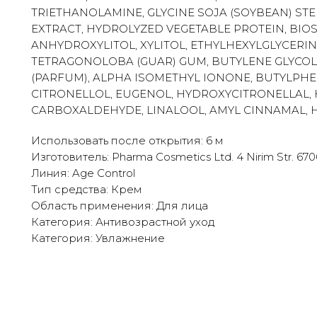
TRIETHANOLAMINE, GLYCINE SOJA (SOYBEAN) STER
EXTRACT, HYDROLYZED VEGETABLE PROTEIN, BIOS
ANHYDROXYLITOL, XYLITOL, ETHYLHEXYLGLYCERIN
TETRAGONOLOBA (GUAR) GUM, BUTYLENE GLYCO
(PARFUM), ALPHA ISOMETHYL IONONE, BUTYLPH
CITRONELLOL, EUGENOL, HYDROXYCITRONELLAL,
CARBOXALDEHYDE, LINALOOL, AMYL CINNAMAL, H
Использовать после открытия: 6 м
Изготовитель: Pharma Cosmetics Ltd. 4 Nirim Str. 67060
Линия: Age Control
Тип средства: Крем
Область применения: Для лица
Категория: Антивозрастной уход
Категория: Увлажнение