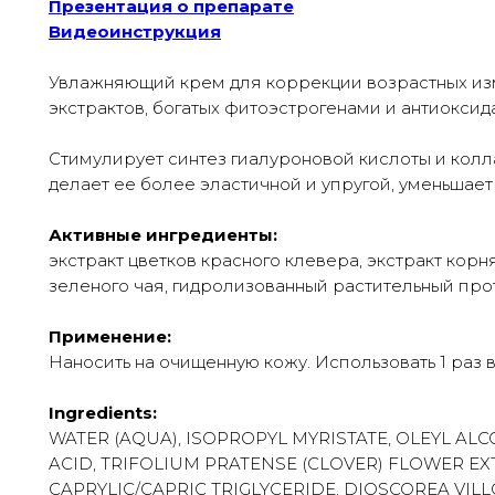
Презентация о препарате
Видеоинструкция
Увлажняющий крем для коррекции возрастных из
экстрактов, богатых фитоэстрогенами и антиоксид
Стимулирует синтез гиалуроновой кислоты и колла
делает ее более эластичной и упругой, уменьшает
Активные ингредиенты:
экстракт цветков красного клевера, экстракт корн
зеленого чая, гидролизованный растительный прот
Применение:
Наносить на очищенную кожу. Использовать 1 раз 
Ingredients:
WATER (AQUA), ISOPROPYL MYRISTATE, OLEYL ALCO
ACID, TRIFOLIUM PRATENSE (CLOVER) FLOWER EXT
CAPRYLIC/CAPRIC TRIGLYCERIDE, DIOSCOREA VILL