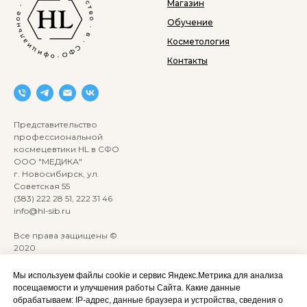
Магазин
Обучение
Косметология
Контакты
Представительство
профессиональной
космецевтики HL в СФО
ООО "МЕДИКА"
г. Новосибирск, ул.
Советская 55
(383) 222 28 51, 222 31 46
info@hl-sib.ru
Все права защищены ©
2020
Сайт разработан:
ANKRYONK
Мы используем файлы cookie и сервис Яндекс.Метрика для анализа
посещаемости и улучшения работы Сайта. Какие данные
обрабатываем: IP‑адрес, данные браузера и устройства, сведения о