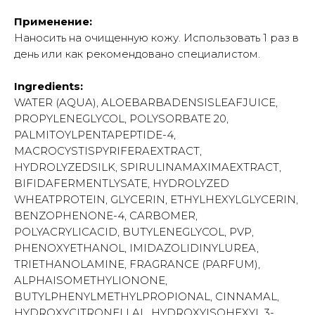
Применение:
Наносить на очищенную кожу. Использовать 1 раз в
день или как рекомендовано специалистом.
Ingredients:
WATER (AQUA), ALOEBARBADENSISLEAFJUICE,
PROPYLENEGLYCOL, POLYSORBATE 20,
PALMITOYLPENTAPEPTIDE-4,
MACROCYSTISPYRIFERAEXTRACT,
HYDROLYZEDSILK, SPIRULINAMAXIMAEXTRACT,
BIFIDAFERMENTLYSATE, HYDROLYZED
WHEATPROTEIN, GLYCERIN, ETHYLHEXYLGLYCERIN,
BENZOPHENONE-4, CARBOMER,
POLYACRYLICACID, BUTYLENEGLYCOL, PVP,
PHENOXYETHANOL, IMIDAZOLIDINYLUREA,
TRIETHANOLAMINE, FRAGRANCE (PARFUM),
ALPHAISOMETHYLIONONE,
BUTYLPHENYLMETHYLPROPIONAL, CINNAMAL,
HYDROXYCITRONELLAL, HYDROXYISOHEXYL 3-