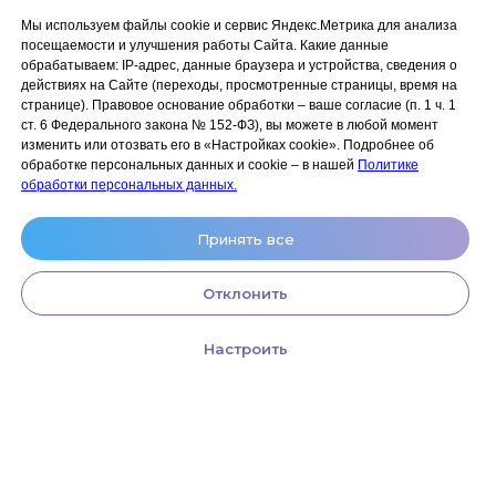
Сайт разработан:
ANKRYONK
Мы используем файлы cookie и сервис Яндекс.Метрика для анализа
посещаемости и улучшения работы Сайта. Какие данные
обрабатываем: IP‑адрес, данные браузера и устройства, сведения о
Акции и скидки
Политика
действиях на Сайте (переходы, просмотренные страницы, время на
конфиденциальности
странице). Правовое основание обработки – ваше согласие (п. 1 ч. 1
Оплата, доставка и возврат
ст. 6 Федерального закона № 152‑ФЗ), вы можете в любой момент
Согласие на обработку
Сотрудничество
изменить или отозвать его в «Настройках cookie». Подробнее об
персональных данных
обработке персональных данных и cookie – в нашей
Политике
Личный кабинет (Обучение)
Условия использования
обработки персональных данных.
сайта и публичная оферта
Условия использования
Принять все
космецевтики
Отклонить
Настроить