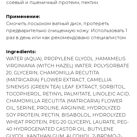
соевый и пшеничный протеин, пектин.
Применение:
Смочить лосьоном ватный диск, протереть
предварительно очищенную кожу. Использовать 1
раз в день или как рекомендовано специалистом.
Ingredients:
WATER (AQUA), PROPYLENE GLYCOL ,HAMAMELIS
VIRGINIANA (WITCH HAZEL) WATER, POLYSORBATE
20, GLYCERIN, CHAMOMILLA RECUTITA
(MATRICARIA) FLOWER EXTRACT, CAMELLIA
SINENSIS (GREEN TEA) LEAF EXTRACT, SORBITOL,
TOCOPHEROL, RETINYL PALMITATE, LINOLEIC ACID,
CHAMOMILLA RECUTITA (MATRICARIA) FLOWER
OIL, SERINE, PROLINE, ARGININE, HYDROLYZED
SOY PROTEIN, PECTIN, BISABOLOL, HYDROLYZED
WHEAT PROTEIN, PEG-20 GLYCERYL LAURATE, PEG-
40 HYDROGENATED CASTOR OIL, BUTYLENE
GLYCOL, XANTHAN GUM, ALCOHOL, 2-BROMO-2-