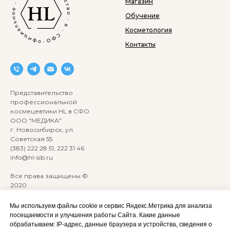
Магазин
Обучение
Косметология
Контакты
Представительство
профессиональной
космецевтики HL в СФО
ООО "МЕДИКА"
г. Новосибирск, ул.
Советская 55
(383) 222 28 51, 222 31 46
info@hl-sib.ru
Все права защищены ©
2020
Сайт разработан:
ANKRYONK
Мы используем файлы cookie и сервис Яндекс.Метрика для анализа
посещаемости и улучшения работы Сайта. Какие данные
обрабатываем: IP‑адрес, данные браузера и устройства, сведения о
Акции и скидки
Политика