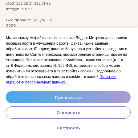
(383) 222 28 51, 222 31 46
info@hl-sib.ru
Все права защищены ©
2020
Сайт разработан:
ANKRYONK
Мы используем файлы cookie и сервис Яндекс.Метрика для анализа
посещаемости и улучшения работы Сайта. Какие данные
обрабатываем: IP‑адрес, данные браузера и устройства, сведения о
Акции и скидки
Политика
действиях на Сайте (переходы, просмотренные страницы, время на
конфиденциальности
странице). Правовое основание обработки – ваше согласие (п. 1 ч. 1
Оплата, доставка и возврат
ст. 6 Федерального закона № 152‑ФЗ), вы можете в любой момент
Согласие на обработку
Сотрудничество
изменить или отозвать его в «Настройках cookie». Подробнее об
персональных данных
обработке персональных данных и cookie – в нашей
Политике
Личный кабинет (Обучение)
Условия использования
обработки персональных данных.
сайта и публичная оферта
Условия использования
Принять все
космецевтики
Отклонить
Настроить