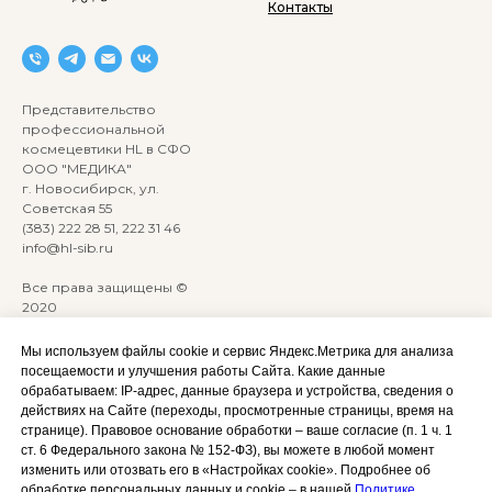
Контакты
Представительство
профессиональной
космецевтики HL в СФО
ООО "МЕДИКА"
г. Новосибирск, ул.
Советская 55
(383) 222 28 51, 222 31 46
info@hl-sib.ru
Все права защищены ©
2020
Сайт разработан:
ANKRYONK
Мы используем файлы cookie и сервис Яндекс.Метрика для анализа
посещаемости и улучшения работы Сайта. Какие данные
обрабатываем: IP‑адрес, данные браузера и устройства, сведения о
Акции и скидки
Политика
действиях на Сайте (переходы, просмотренные страницы, время на
конфиденциальности
странице). Правовое основание обработки – ваше согласие (п. 1 ч. 1
Оплата, доставка и возврат
ст. 6 Федерального закона № 152‑ФЗ), вы можете в любой момент
Согласие на обработку
Сотрудничество
изменить или отозвать его в «Настройках cookie». Подробнее об
персональных данных
обработке персональных данных и cookie – в нашей
Политике