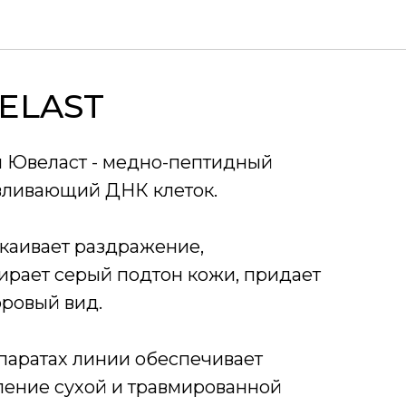
VELAST
ии Ювеласт - медно-пептидный
авливающий ДНК клеток.
покаивает раздражение,
бирает серый подтон кожи, придает
ровый вид.
епаратах линии обеспечивает
ление сухой и травмированной