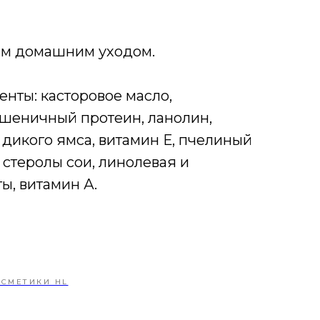
бым домашним уходом.
енты: касторовое масло,
шеничный протеин, ланолин,
 дикого ямса, витамин Е, пчелиный
 стеролы сои, линолевая и
ы, витамин А.
ОСМЕТИКИ HL