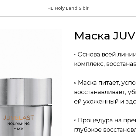
HL Holy Land Sibir
Маска JU
▫️ Основа всей лин
комплекс, восстан
▫️ Маска питает, ус
восстанавливает, у
ей ухоженный и здо
▫️ Процедура на пр
глубокое восстанов