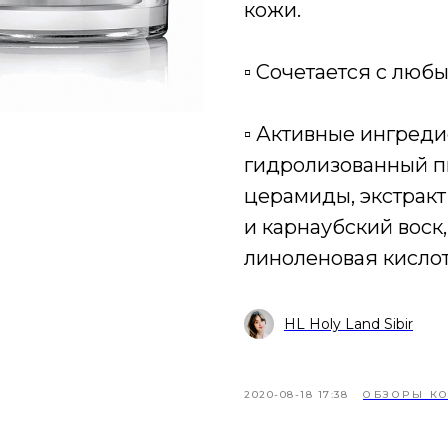
кожи.
▫️ Cочетается с лю
▫️ Активные ингреди
гидролизованный п
церамиды, экстракт
и карнаубский воск,
линоленовая кислот
HL Holy Land Sibir
2020-08-18 17:38
ОБЗОРЫ К