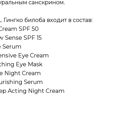
туральным санскрином.
 Гингко билоба входит в состав:
Cream SPF 50
w Sense SPF 15
e Serum
tensive Eye Cream
thing Eye Mask
ve Night Cream
urishing Serum
ep Acting Night Cream