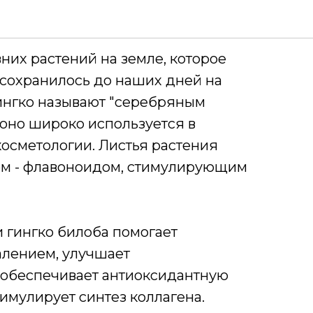
лоба
них растений на земле, которое
сохранилось до наших дней на
ингко называют "серебряным
- оно широко используется в
 косметологии. Листья растения
ом - флавоноидом, стимулирующим
 гингко билоба️ помогает
алением, улучшает
обеспечивает антиоксидантную
имулирует синтез коллагена.️