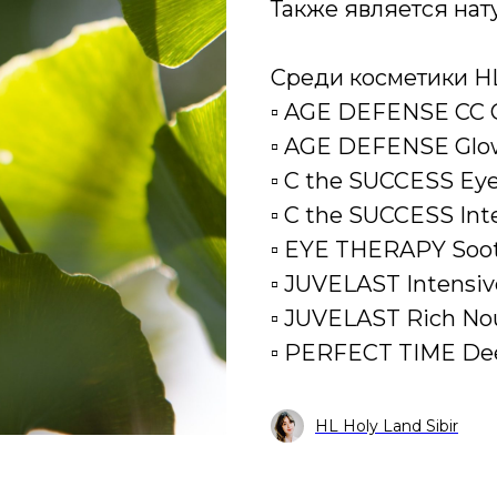
Также является на
Среди косметики HL
▫️ AGE DEFENSE CC 
▫️ AGE DEFENSE Glo
▫️ C the SUCCESS Ey
▫️ C the SUCCESS In
▫️ EYE THERAPY Soo
▫️ JUVELAST Intensi
▫️ JUVELAST Rich No
▫️ PERFECT TIME De
HL Holy Land Sibir