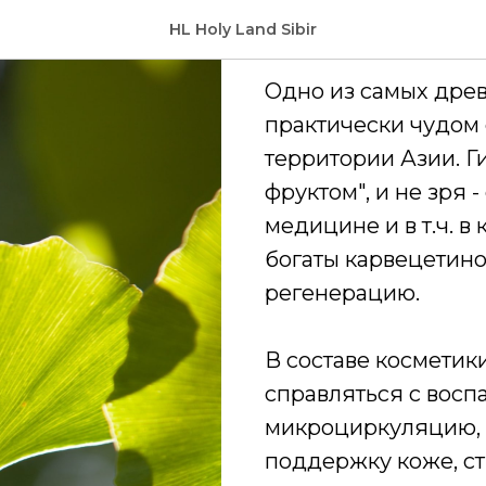
Гинкго Би
HL Holy Land Sibir
Одно из самых древ
практически чудом 
территории Азии. Г
фруктом", и не зря 
медицине и в т.ч. в
богаты карвецетин
регенерацию.
В составе косметики
справляться с восп
микроциркуляцию, 
поддержку коже, ст